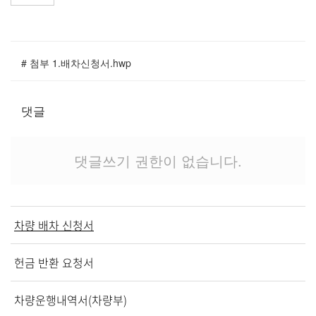
교역자
사역자
장로
# 첨부 1.배차신청서.hwp
예배 안내
차량 운행
금광동-은행동
댓글
수정구
상대원3동,하대원
댓글쓰기 권한이 없습니다.
목현동
태전동
곤지암,광주
분당,도촌동
차량 배차 신청서
동판교,야탑
오시는 길
헌금 반환 요청서
차량운행내역서(차량부)