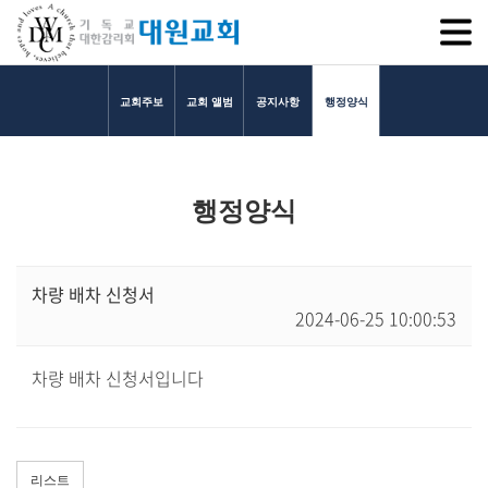
SITEM
교회주보
교회 앨범
공지사항
행정양식
교회소개
행정양식
교회소개
담임목사 인사말
연혁
차량 배차 신청서
2024-06-25 10:00:53
1971~1996
2000~2009
차량 배차 신청서입니다
2010~2019
2020~2023
섬기는 이들
담임목사
리스트