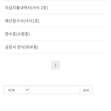
말씀과 찬양
자금지출내역서(서식 2호)
주일설교
예산청구서(서식1호)
Hiel Worship
영수증(수령증)
교육과 훈련
공문서 양식(외부용)
교회학교
1
영아부
유치부
유년부
초등부
검색
청소년부
대원 어와나 클럽
청년부