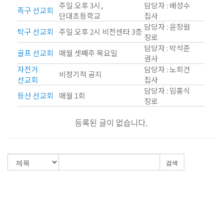
말씀과 찬양
주일 오후 3시,
담당자 : 배성수
족구 선교회
단대초등학교
집사
담당자 : 윤장원
탁구 선교회
주일 오후 2시 비전센타 3층
주일설교
장로
담당자 : 박석준
Hiel Worship
골프 선교회
매월 셋째주 목요일
권사
자전거
담당자 : 노희건
비정기적 공지
선교회
집사
담당자 : 임홍식
교육과 훈련
등산 선교회
매월 1회
장로
등록된 글이 없습니다.
교회학교
영아부
유치부
검색
유년부
초등부
청소년부
대원 어와나 클럽
청년부