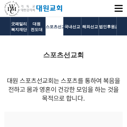
SITEM
굿패밀리
대원
스포츠선교회
국내선교
해외선교
법인후원금내역
복지재단
전도대
교회소개
스포츠선교회
교회소개
담임목사 인사말
연혁
대원 스포츠선교회는 스포츠를 통하여 복음을
1971~1996
전하고 몸과 영혼이 건강한 모임을 하는 것을
2000~2009
목적으로 합니다.
2010~2019
2020~2023
섬기는 이들
담임목사