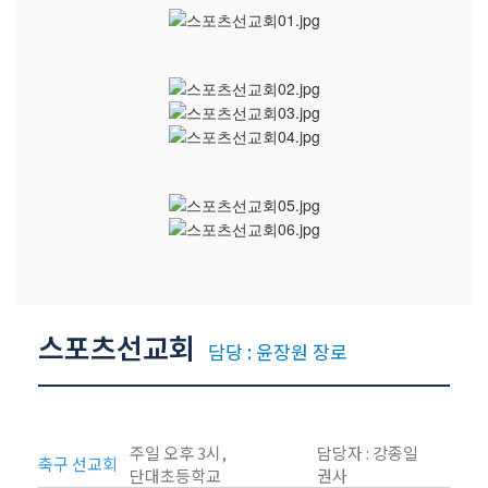
교역자
사역자
장로
예배 안내
차량 운행
금광동-은행동
수정구
상대원3동,하대원
목현동
태전동
곤지암,광주
스포츠선교회
분당,도촌동
담당 : 윤장원 장로
동판교,야탑
오시는 길
주일 오후 3시,
담당자 : 강종일
축구 선교회
단대초등학교
권사