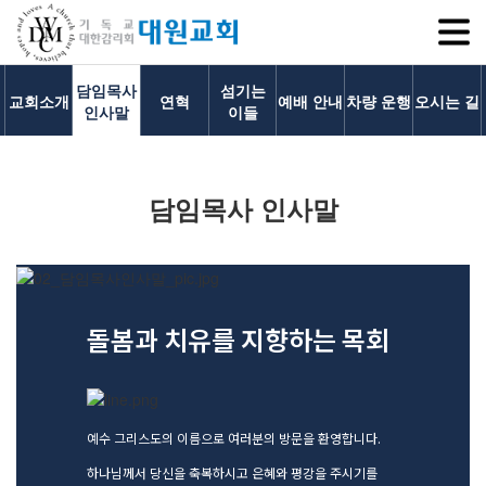
SITEM
담임목사
섬기는
교회소개
연혁
예배 안내
차량 운행
오시는 길
인사말
이들
교회소개
담임목사 인사말
교회소개
담임목사 인사말
연혁
1971~1996
돌봄과 치유를 지향하는 목회
2000~2009
2010~2019
2020~2023
섬기는 이들
예수 그리스도의 이름으로 여러분의 방문을 환영합니다.
담임목사
하나님께서 당신을 축복하시고 은혜와 평강을 주시기를