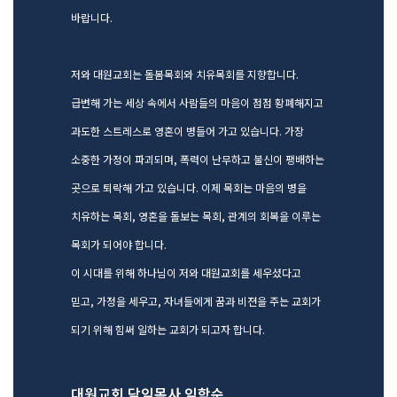
교역자
바랍니다.
사역자
장로
저와 대원교회는 돌봄목회와 치유목회를 지향합니다.
예배 안내
급변해 가는 세상 속에서 사람들의 마음이 점점 황폐해지고
차량 운행
과도한 스트레스로 영혼이 병들어 가고 있습니다. 가장
금광동-은행동
수정구
소중한 가정이 파괴되며, 폭력이 난무하고 불신이 팽배하는
상대원3동,하대원
곳으로 퇴락해 가고 있습니다. 이제 목회는 마음의 병을
목현동
치유하는 목회, 영혼을 돌보는 목회, 관계의 회복을 이루는
태전동
목회가 되어야 합니다.
곤지암,광주
이 시대를 위해 하나님이 저와 대원교회를 세우셨다고
분당,도촌동
믿고, 가정을 세우고, 자녀들에게 꿈과 비젼을 주는 교회가
동판교,야탑
오시는 길
되기 위해 힘써 일하는 교회가 되고자 합니다.
대원교회 담임목사 임학순