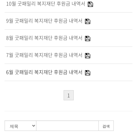
10월 굿패밀리 복지재단 후원금 내역서
교역자
사역자
9월 굿패밀리 복지재단 후원금 내역서
장로
예배 안내
8월 굿패밀리 복지재단 후원금 내역서
차량 운행
금광동-은행동
7월 굿패밀리 복지재단 후원금 내역서
수정구
상대원3동,하대원
6월 굿패밀리 복지재단 후원금 내역서
목현동
태전동
곤지암,광주
1
분당,도촌동
동판교,야탑
오시는 길
검색