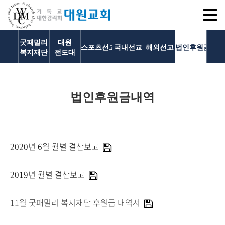
SITEM
굿패밀리
대원
스포츠선교회
국내선교
해외선교
법인후원금내역
복지재단
전도대
교회소개
법인후원금내역
교회소개
담임목사 인사말
연혁
2020년 6월 월별 결산보고
1971~1996
2000~2009
2019년 월별 결산보고
2010~2019
2020~2023
11월 굿패밀리 복지재단 후원금 내역서
섬기는 이들
담임목사