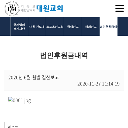
SITEM
굿패밀리
대원 전도대
스포츠선교회
국내선교
해외선교
법인후원금내역
복지재단
교회소개
법인후원금내역
교회소개
담임목사 인사말
연혁
2020년 6월 월별 결산보고
2020-11-27 11:14:19
1971~1996
2000~2009
2010~2019
2020~2023
섬기는 이들
담임목사
리스트