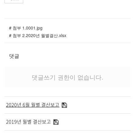
교역자
사역자
장로
# 첨부 1.0001.jpg
예배 안내
# 첨부 2.2020년 월별결산.xlsx
차량 운행
금광동-은행동
수정구
댓글
상대원3동,하대원
목현동
댓글쓰기 권한이 없습니다.
태전동
곤지암,광주
분당,도촌동
동판교,야탑
2020년 6월 월별 결산보고
오시는 길
2019년 월별 결산보고