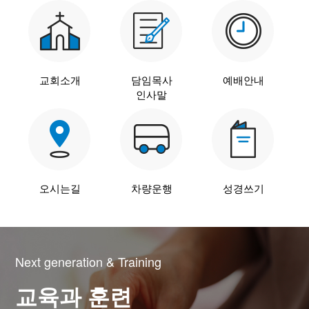
말씀과 찬양
주일설교
Hiel Worship
교회소개
담임목사
예배안내
인사말
교육과 훈련
교회학교
오시는길
차량운행
성경쓰기
영아부
유치부
유년부
초등부
Next generation & Training
청소년부
교육과 훈련
대원 어와나 클럽