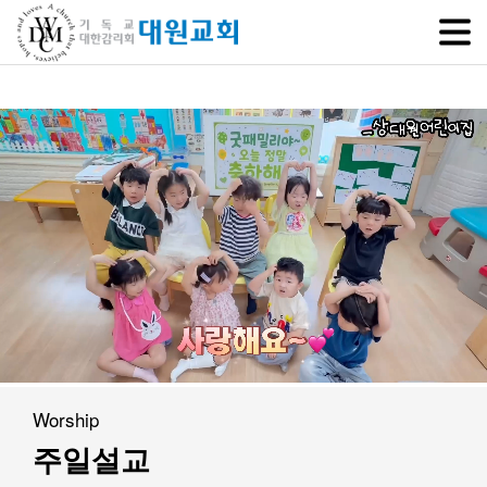
SITEM
교회소개
교회소개
담임목사 인사말
연혁
1971~1996
2000~2009
2010~2019
2020~2023
Worship
섬기는 이들
주일설교
담임목사