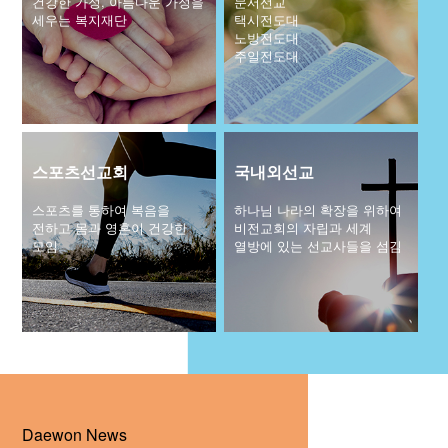
건강한 가정, 아름다운 가정을
문서선교
세우는 복지재단
택시전도대
교회주보
노방전도대
주일전도대
교회 앨범
행사 사진
입성식 사진
새가족 사진
교우 가정 심방
스포츠선교회
국내외선교
공지사항
스포츠를 통하여 복음을
하나님 나라의 확장을 위하여
행정양식
전하고 몸과 영혼이 건강한
비전교회의 자립과 세계
모임
열방에 있는 선교사들을 섬김
Daewon News