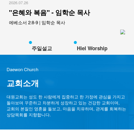
2026.07.26
교역자
"은혜와 복음" - 임학순 목사
사역자
장로
에베소서 2:8-9
|
임학순 목사
예배 안내
차량 운행
금광동-은행동
주일설교
Hiel Worship
수정구
상대원3동,하대원
Daewon Church
목현동
태전동
교회소개
곤지암,광주
분당,도촌동
대원교회는 성도 한 사람에게 집중하고 한 가정에 관심을 가지고
돌아보며 꾸준하고 차분하게 성장하고 있는
건강한 교회이며,
동판교,야탑
교회의 본질인 영혼을 돌보고, 마음을 치유하며, 관계를 회복하는
오시는 길
상담목회를 지향합니다.