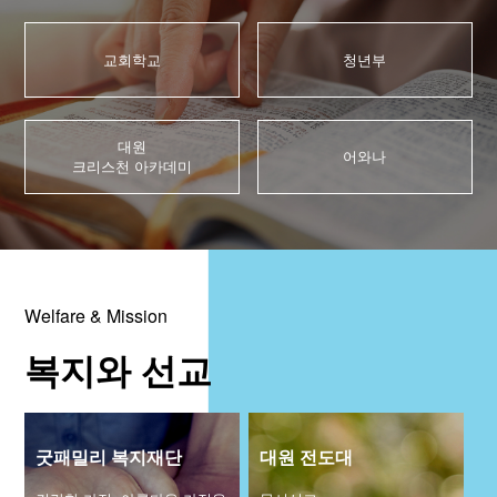
청년부
대원 크리스천 아카데미
교회학교
청년부
복지와 선교
대원
어와나
크리스천 아카데미
굿패밀리 복지재단
대원 전도대
스포츠선교회
국내선교
Welfare & Mission
해외선교
복지와 선교
법인후원금내역
소식과 나눔
굿패밀리 복지재단
대원 전도대