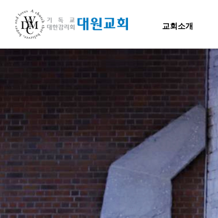
교회소개
교회소개
교회소개
말씀
담임목사 인사말
H
연혁
교회소개
주일
섬기는 이들
담임목사
담임목사 인사말
Hiel 
교역자
연혁
사역자
장로
1971~1996
예배 안내
2000~2009
차량 운행
2010~2019
오시는 길
2020~2023
섬기는 이들
담임목사