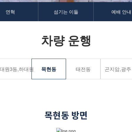
연혁
섬기는 이들
예배 안내
차량 운행
대원3동,하대원
태전동
곤지암,광주
목현동
목현동 방면