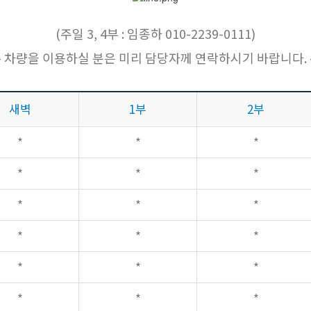
(주일 3, 4부 : 임종하 010-2239-0111)
- 차량을 이용하실 분은 미리 담당자께 연락하시기 바랍니다. 
새벽
1부
2부
*
*
*
*
*
*
*
*
*
*
*
*
*
*
*
*
*
*