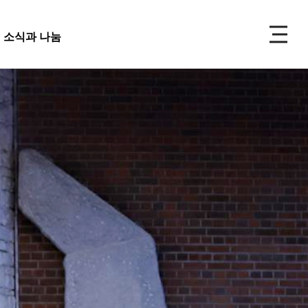
P
소식과 나눔
주보
선교
소식과 나눔
 앨범
사 사진
성식 사진
 복지재단
교회주보
가족 사진
도대
교회 앨범
우 가정 심방
교회
행사 사진
사항
입성식 사진
양식
새가족 사진
교우 가정 심방
금내역
공지사항
행정양식