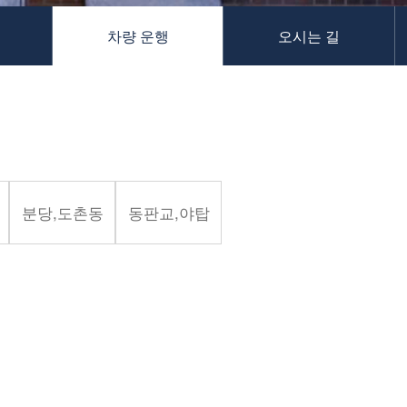
차량 운행
오시는 길
분당,도촌동
동판교,야탑