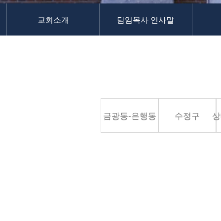
교역자
교회소개
담임목사 인사말
사역자
장로
예배 안내
차량 운행
금광동-은행동
수정구
상대원3동,하대원
금광동-은행동
수정구
상
목현동
태전동
곤지암,광주
분당,도촌동
동판교,야탑
오시는 길