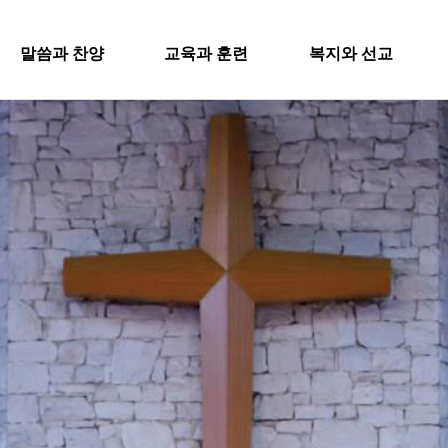
SITEMA
말씀과 찬양
교육과 훈련
복지와 선교
주일설교
교회학교
굿패밀리 복지재단
교회
과 찬양
교육과 훈련
복지와 
영아부
iel Worship
대원 전도대
교회
유치부
행
스포츠선교회
유년부
입
설교
교회학교
굿패밀리
국내선교
초등부
새
해외선교
Worship
영아부
대원 전
청소년부
교
법인후원금내역
대원 어와나 클럽
유치부
스포츠선
공지
청년부
유년부
행정
국내선교
대원 크리스천 아카데미
초등부
해외선교
청소년부
법인후원
대원 어와나 클럽
청년부
대원 크리스천 아카데미