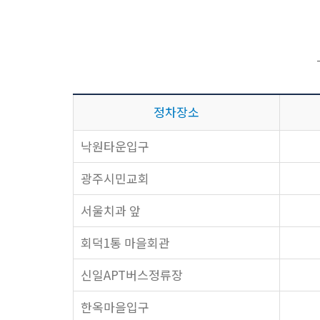
정차장소
낙원타운입구
광주시민교회
서울치과 앞
회덕1통 마을회관
신일APT버스정류장
한옥마을입구