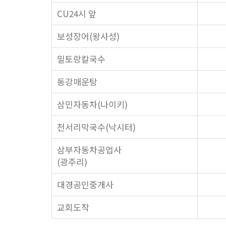
CU24시 앞
보성장어(왕사성)
밀토랑칼국수
동강매운탕
삼민자동차(나이키)
천서리막국수(낙시터)
삼부자동차공업사
(광주리)
대경공인중개사
교회도착