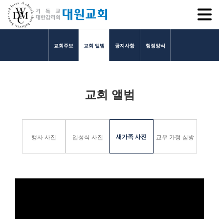
SITEM
교회주보
교회 앨범
공지사항
행정양식
교회소개
교회 앨범
교회소개
담임목사 인사말
연혁
새가족 사진
행사 사진
입성식 사진
교우 가정 심방
1971~1996
2000~2009
2010~2019
2020~2023
섬기는 이들
담임목사