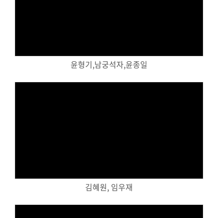
교역자
Views
사역자
장로
예배 안내
차량 운행
윤형기,남궁석자,윤종일
금광동-은행동
수정구
상대원3동,하대원
목현동
태전동
곤지암,광주
Views
분당,도촌동
동판교,야탑
오시는 길
김혜원, 임우재