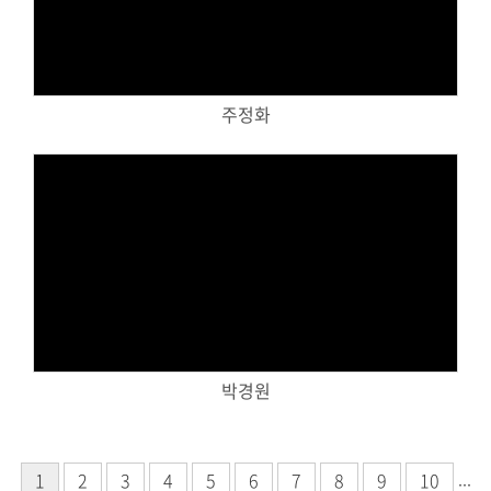
Views
주정화
Views
박경원
...
1
2
3
4
5
6
7
8
9
10