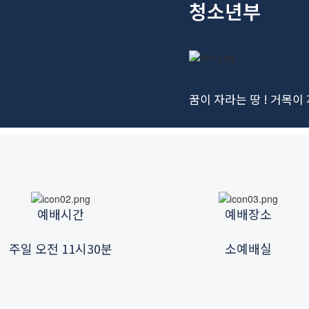
청소년부
꿈이 자라는 땅 ! 거목이 
예배시간
예배장소
주일 오전 11시30분
소예배실