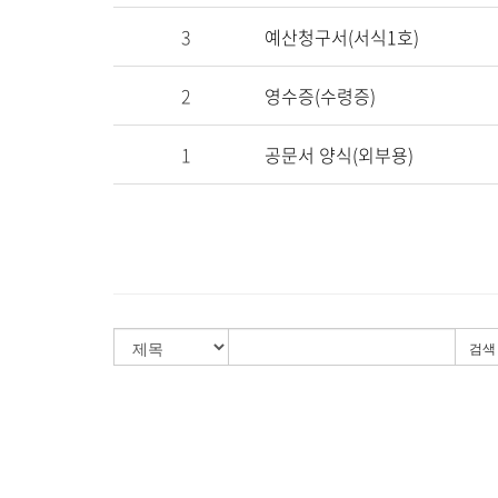
3
예산청구서(서식1호)
2
영수증(수령증)
1
공문서 양식(외부용)
검색