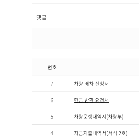
댓글
번호
7
차량 배차 신청서
6
헌금 반환 요청서
5
차량운행내역서(차량부)
4
자금지출내역서(서식 2호)