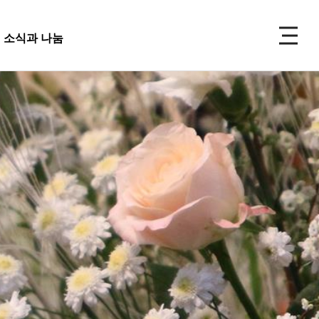
P
소식과 나눔
주보
선교
소식과 나눔
 앨범
사 사진
성식 사진
 복지재단
교회주보
가족 사진
도대
교회 앨범
우 가정 심방
교회
행사 사진
사항
입성식 사진
양식
새가족 사진
교우 가정 심방
금내역
공지사항
행정양식