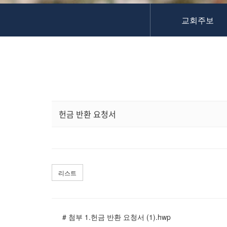
교역자
교회주보
사역자
장로
예배 안내
차량 운행
금광동-은행동
수정구
상대원3동,하대원
헌금 반환 요청서
목현동
태전동
곤지암,광주
분당,도촌동
리스트
동판교,야탑
오시는 길
# 첨부 1.헌금 반환 요청서 (1).hwp