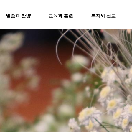
SITEMA
말씀과 찬양
교육과 훈련
복지와 선교
주일설교
교회학교
굿패밀리 복지재단
교회
과 찬양
교육과 훈련
복지와 
영아부
iel Worship
대원 전도대
교회
유치부
행
스포츠선교회
유년부
입
설교
교회학교
굿패밀리
국내선교
초등부
새
해외선교
Worship
영아부
대원 전
청소년부
교
법인후원금내역
대원 어와나 클럽
유치부
스포츠선
공지
청년부
유년부
행정
국내선교
대원 크리스천 아카데미
초등부
해외선교
청소년부
법인후원
대원 어와나 클럽
청년부
대원 크리스천 아카데미