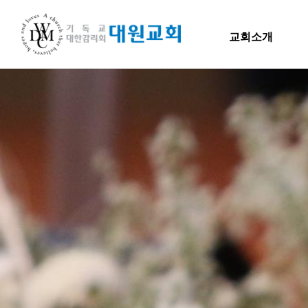
교회소개
교회소개
교회소개
말씀
담임목사 인사말
H
연혁
교회소개
주일
섬기는 이들
담임목사
담임목사 인사말
Hiel 
교역자
연혁
사역자
장로
1971~1996
예배 안내
2000~2009
차량 운행
2010~2019
오시는 길
2020~2023
섬기는 이들
담임목사