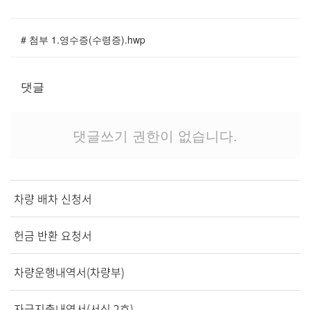
교역자
사역자
# 첨부 1.영수증(수령증).hwp
장로
예배 안내
댓글
차량 운행
금광동-은행동
수정구
댓글쓰기 권한이 없습니다.
상대원3동,하대원
목현동
태전동
차량 배차 신청서
곤지암,광주
분당,도촌동
헌금 반환 요청서
동판교,야탑
오시는 길
차량운행내역서(차량부)
자금지출내역서(서식 2호)