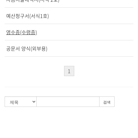
말씀과 찬양
예산청구서(서식1호)
주일설교
Hiel Worship
영수증(수령증)
공문서 양식(외부용)
교육과 훈련
1
교회학교
영아부
유치부
검색
유년부
초등부
청소년부
대원 어와나 클럽
청년부