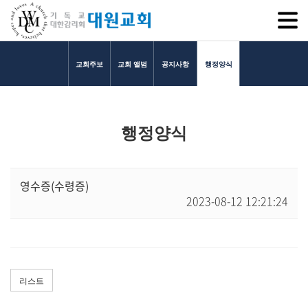
SITEM
교회주보
교회 앨범
공지사항
행정양식
교회소개
행정양식
교회소개
담임목사 인사말
연혁
영수증(수령증)
2023-08-12 12:21:24
1971~1996
2000~2009
2010~2019
2020~2023
섬기는 이들
리스트
담임목사