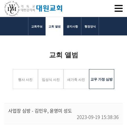
SITEM
교회주보
교회 앨범
공지사항
행정양식
교회소개
교회 앨범
교회소개
담임목사 인사말
연혁
교우 가정 심방
행사 사진
입성식 사진
새가족 사진
1971~1996
2000~2009
2010~2019
2020~2023
사업장 심방 - 김민우, 윤영미 성도
섬기는 이들
2023-09-19 15:38:36
담임목사