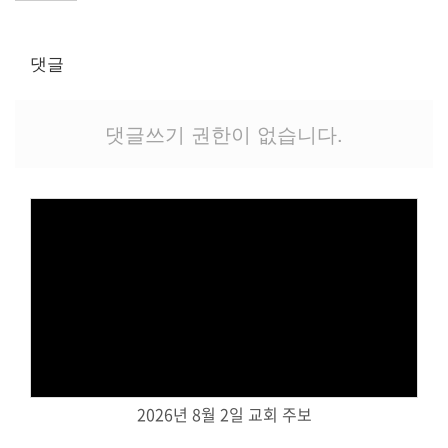
교역자
사역자
댓글
장로
예배 안내
차량 운행
댓글쓰기 권한이 없습니다.
금광동-은행동
수정구
상대원3동,하대원
목현동
태전동
곤지암,광주
분당,도촌동
Views
동판교,야탑
오시는 길
2026년 8월 2일 교회 주보