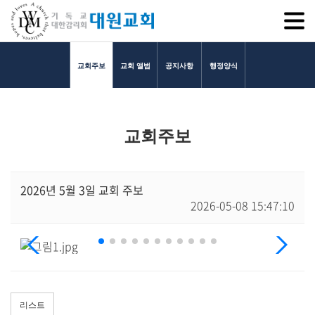
SITEM
교회주보
교회 앨범
공지사항
행정양식
교회소개
교회주보
교회소개
담임목사 인사말
연혁
2026년 5월 3일 교회 주보
2026-05-08 15:47:10
1971~1996
2000~2009
2010~2019
2020~2023
섬기는 이들
담임목사
리스트