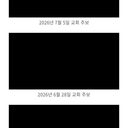
교회주보
교회 앨범
2026년 7월 5일 교회 주보
행사 사진
입성식 사진
새가족 사진
교우 가정 심방
공지사항
행정양식
Views
2026년 6월 28일 교회 주보