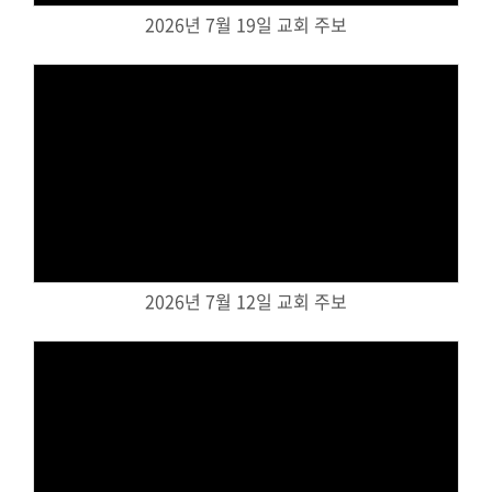
2026년 7월 19일 교회 주보
대원 크리스천 아카데미
복지와 선교
굿패밀리 복지재단
Views
대원 전도대
스포츠선교회
국내선교
2026년 7월 12일 교회 주보
해외선교
법인후원금내역
소식과 나눔
Views