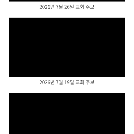
2026년 7월 26일 교회 주보
대원 크리스천 아카데미
복지와 선교
굿패밀리 복지재단
Views
대원 전도대
스포츠선교회
국내선교
2026년 7월 19일 교회 주보
해외선교
법인후원금내역
소식과 나눔
Views