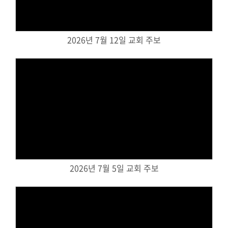
교회주보
교회 앨범
2026년 7월 12일 교회 주보
행사 사진
입성식 사진
새가족 사진
교우 가정 심방
공지사항
행정양식
Views
2026년 7월 5일 교회 주보