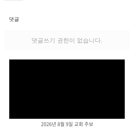
교역자
사역자
댓글
장로
예배 안내
차량 운행
댓글쓰기 권한이 없습니다.
금광동-은행동
수정구
상대원3동,하대원
목현동
태전동
곤지암,광주
분당,도촌동
Views
동판교,야탑
오시는 길
2026년 8월 9일 교회 주보