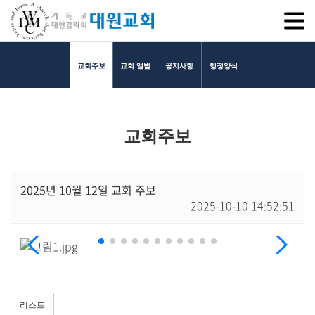
SITEM
교회주보
교회 앨범
공지사항
행정양식
교회소개
교회주보
교회소개
담임목사 인사말
연혁
2025년 10월 12일 교회 주보
2025-10-10 14:52:51
1971~1996
2000~2009
2010~2019
2020~2023
섬기는 이들
담임목사
리스트