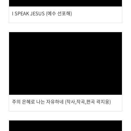
교회주보
I SPEAK JESUS (예수 선포해)
교회 앨범
행사 사진
입성식 사진
새가족 사진
교우 가정 심방
공지사항
행정양식
Views
주의 은혜로 나는 자유하네 (작사,작곡,편곡 곽지웅)