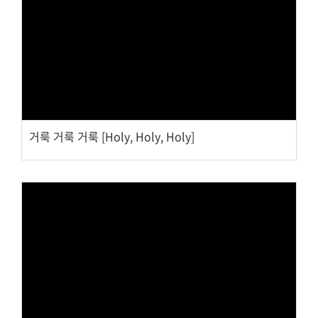
대원 크리스천 아카데미
Views
복지와 선교
굿패밀리 복지재단
거룩 거룩 거룩 [Holy, Holy, Holy]
대원 전도대
스포츠선교회
국내선교
해외선교
법인후원금내역
Views
소식과 나눔