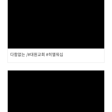
Views
다함없는 /#대원교회 #히엘워십
Views