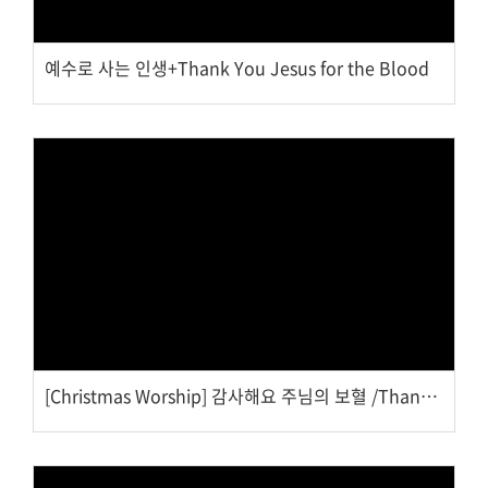
예수로 사는 인생+Thank You Jesus for the Blood
Views
[Christmas Worship] 감사해요 주님의 보혈 /Thank You Jesus for the Blood