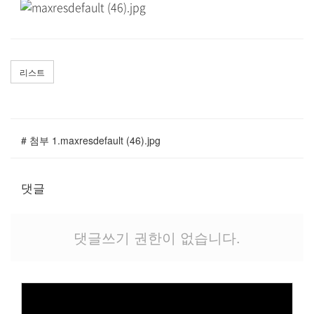
말씀과 찬양
주일설교
Hiel Worship
리스트
교육과 훈련
# 첨부 1.maxresdefault (46).jpg
교회학교
댓글
영아부
유치부
유년부
댓글쓰기 권한이 없습니다.
초등부
청소년부
대원 어와나 클럽
청년부