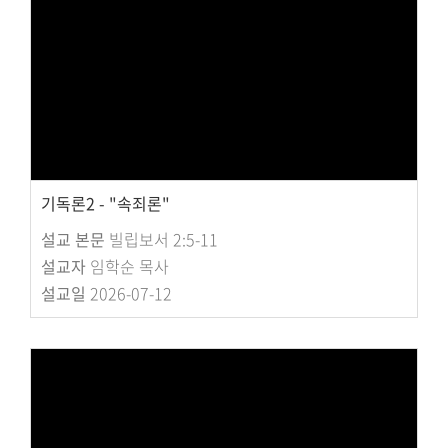
교회주보
교회 앨범
행사 사진
입성식 사진
새가족 사진
교우 가정 심방
공지사항
기독론2 - "속죄론"
행정양식
설교 본문
빌립보서 2:5-11
설교자
임학순 목사
설교일
2026-07-12