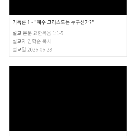
기독론 1 - "예수 그리스도는 누구신가?"
설교 본문
요한복음 1:1-5
설교자
임학순 목사
설교일
2026-06-28