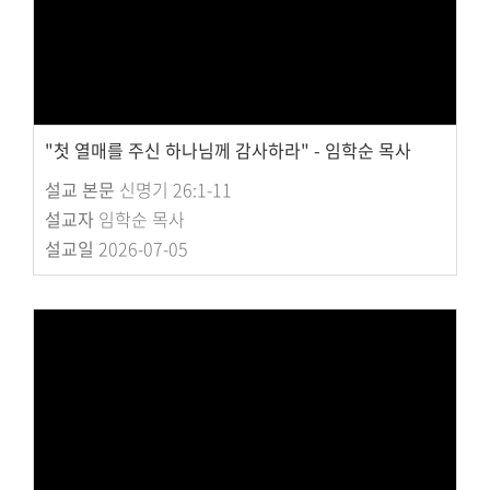
"첫 열매를 주신 하나님께 감사하라" - 임학순 목사
설교 본문
신명기 26:1-11
설교자
임학순 목사
설교일
2026-07-05