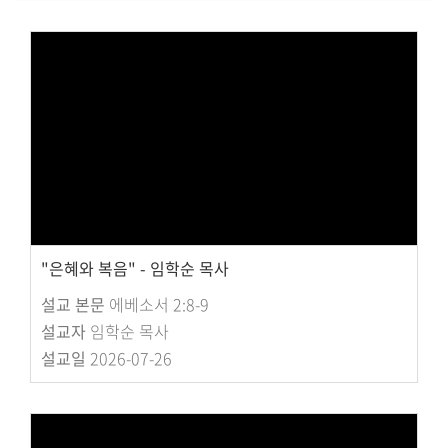
대원 크리스천 아카데미
복지와 선교
굿패밀리 복지재단
대원 전도대
스포츠선교회
국내선교
"은혜와 복음" - 임학순 목사
해외선교
설교 본문
에베소서 2:8-9
법인후원금내역
설교자
임학순 목사
설교일
2026-07-26
소식과 나눔