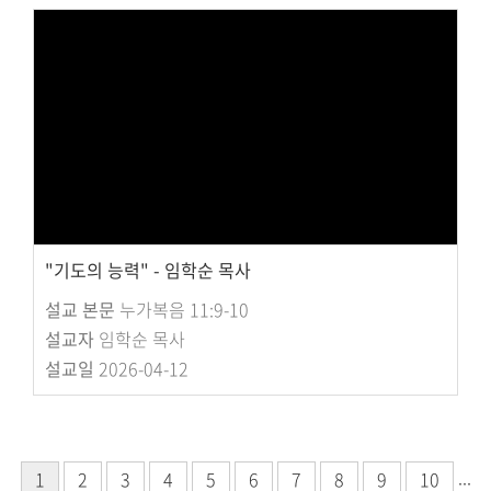
"기도의 능력" - 임학순 목사
설교 본문
누가복음 11:9-10
설교자
임학순 목사
설교일
2026-04-12
...
1
2
3
4
5
6
7
8
9
10