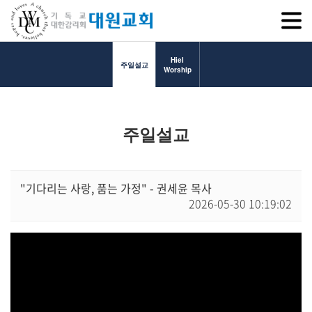
SITEM
Hiel
주일설교
Worship
교회소개
주일설교
교회소개
담임목사 인사말
연혁
"기다리는 사랑, 품는 가정" - 권세윤 목사
2026-05-30 10:19:02
1971~1996
2000~2009
2010~2019
2020~2023
섬기는 이들
담임목사