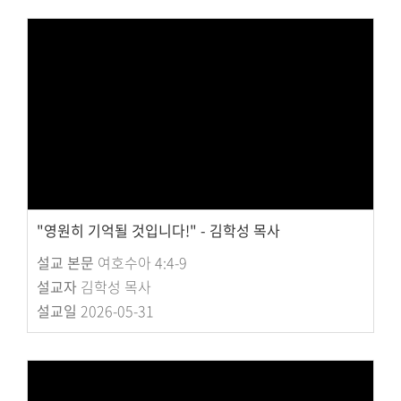
"영원히 기억될 것입니다!" - 김학성 목사
설교 본문
여호수아 4:4-9
설교자
김학성 목사
설교일
2026-05-31