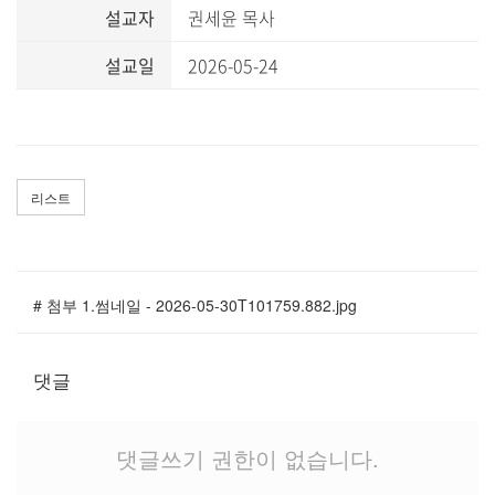
말씀과 찬양
설교자
권세윤 목사
설교일
2026-05-24
주일설교
Hiel Worship
리스트
교육과 훈련
교회학교
# 첨부 1.썸네일 - 2026-05-30T101759.882.jpg
영아부
유치부
유년부
댓글
초등부
청소년부
댓글쓰기 권한이 없습니다.
대원 어와나 클럽
청년부