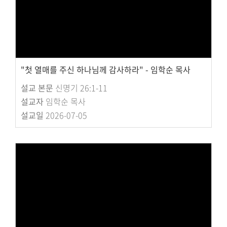
"첫 열매를 주신 하나님께 감사하라" - 임학순 목사
설교 본문
신명기 26:1-11
설교자
임학순 목사
설교일
2026-07-05