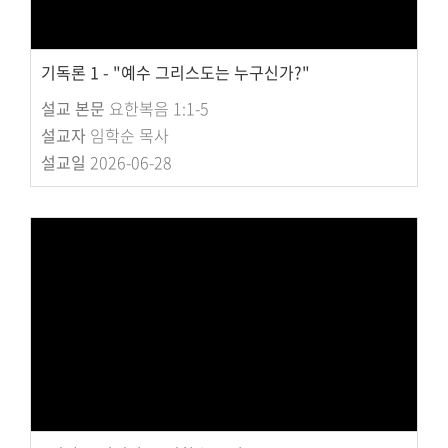
기독론 1 - "예수 그리스도는 누구신가?"
설교 본문
요한복음 1:1-5
설교자
임학순 목사
설교일
2026-06-28