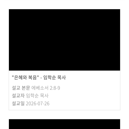
대원 크리스천 아카데미
복지와 선교
굿패밀리 복지재단
대원 전도대
스포츠선교회
국내선교
"은혜와 복음" - 임학순 목사
해외선교
설교 본문
에베소서 2:8-9
법인후원금내역
설교자
임학순 목사
설교일
2026-07-26
소식과 나눔