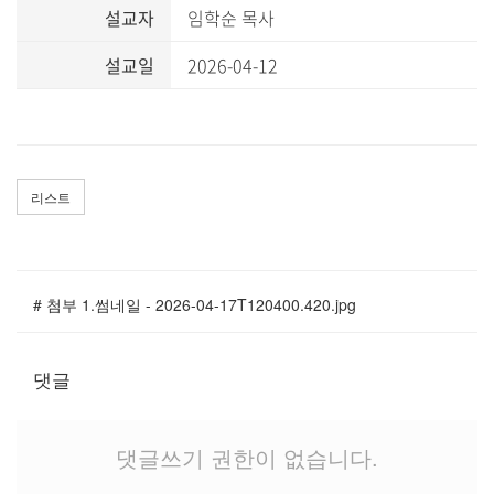
말씀과 찬양
설교자
임학순 목사
설교일
2026-04-12
주일설교
Hiel Worship
리스트
교육과 훈련
교회학교
# 첨부 1.썸네일 - 2026-04-17T120400.420.jpg
영아부
유치부
유년부
댓글
초등부
청소년부
댓글쓰기 권한이 없습니다.
대원 어와나 클럽
청년부