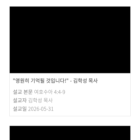
"영원히 기억될 것입니다!" - 김학성 목사
설교 본문
여호수아 4:4-9
설교자
김학성 목사
설교일
2026-05-31