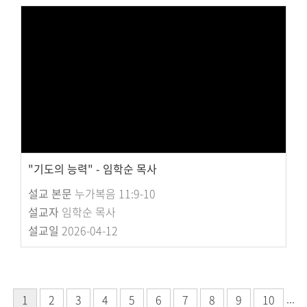
"기도의 능력" - 임학순 목사
설교 본문
누가복음 11:9-10
설교자
임학순 목사
설교일
2026-04-12
...
1
2
3
4
5
6
7
8
9
10