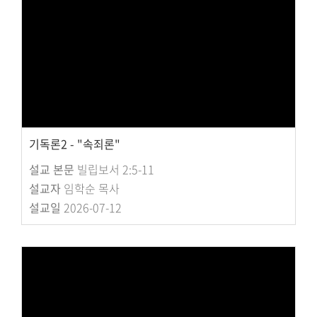
교회주보
교회 앨범
행사 사진
입성식 사진
새가족 사진
교우 가정 심방
공지사항
기독론2 - "속죄론"
행정양식
설교 본문
빌립보서 2:5-11
설교자
임학순 목사
설교일
2026-07-12