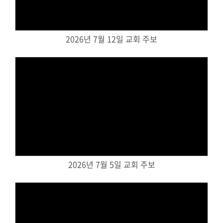
교회주보
교회 앨범
2026년 7월 12일 교회 주보
행사 사진
입성식 사진
새가족 사진
교우 가정 심방
공지사항
행정양식
Views
2026년 7월 5일 교회 주보