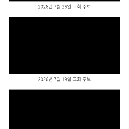
2026년 7월 26일 교회 주보
대원 크리스천 아카데미
복지와 선교
굿패밀리 복지재단
Views
대원 전도대
스포츠선교회
국내선교
2026년 7월 19일 교회 주보
해외선교
법인후원금내역
소식과 나눔
Views