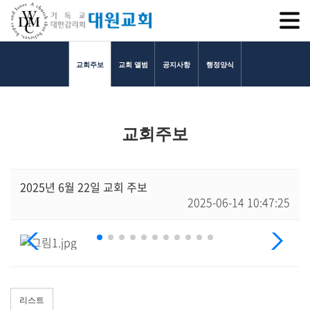
SITEM
교회주보
교회 앨범
공지사항
행정양식
교회소개
교회주보
교회소개
담임목사 인사말
연혁
2025년 6월 22일 교회 주보
2025-06-14 10:47:25
1971~1996
2000~2009
2010~2019
2020~2023
섬기는 이들
담임목사
리스트