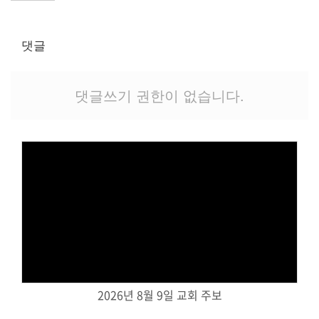
교역자
사역자
댓글
장로
예배 안내
차량 운행
댓글쓰기 권한이 없습니다.
금광동-은행동
수정구
상대원3동,하대원
목현동
태전동
곤지암,광주
분당,도촌동
Views
동판교,야탑
오시는 길
2026년 8월 9일 교회 주보