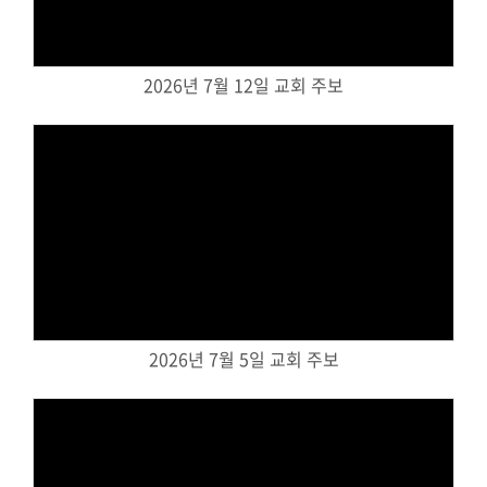
교회주보
교회 앨범
2026년 7월 12일 교회 주보
행사 사진
입성식 사진
새가족 사진
교우 가정 심방
공지사항
행정양식
Views
2026년 7월 5일 교회 주보