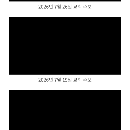
2026년 7월 26일 교회 주보
대원 크리스천 아카데미
복지와 선교
굿패밀리 복지재단
Views
대원 전도대
스포츠선교회
국내선교
2026년 7월 19일 교회 주보
해외선교
법인후원금내역
소식과 나눔
Views