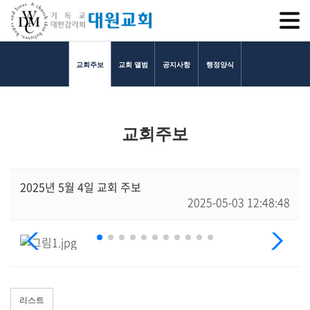
SITEM
교회주보
교회 앨범
공지사항
행정양식
교회소개
교회주보
교회소개
담임목사 인사말
연혁
2025년 5월 4일 교회 주보
2025-05-03 12:48:48
1971~1996
2000~2009
2010~2019
2020~2023
섬기는 이들
담임목사
리스트