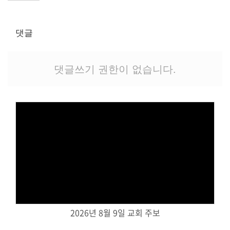
교역자
사역자
댓글
장로
예배 안내
차량 운행
댓글쓰기 권한이 없습니다.
금광동-은행동
수정구
상대원3동,하대원
목현동
태전동
곤지암,광주
분당,도촌동
Views
동판교,야탑
오시는 길
2026년 8월 9일 교회 주보