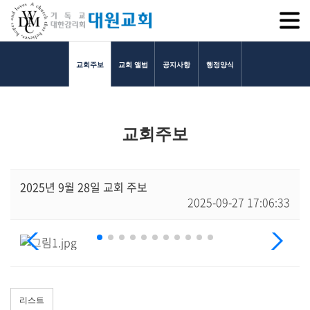
SITEM
교회주보
교회 앨범
공지사항
행정양식
교회소개
교회주보
교회소개
담임목사 인사말
연혁
2025년 9월 28일 교회 주보
2025-09-27 17:06:33
1971~1996
2000~2009
2010~2019
2020~2023
섬기는 이들
담임목사
리스트