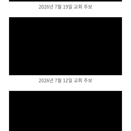
2026년 7월 19일 교회 주보
대원 크리스천 아카데미
복지와 선교
굿패밀리 복지재단
Views
대원 전도대
스포츠선교회
국내선교
2026년 7월 12일 교회 주보
해외선교
법인후원금내역
소식과 나눔
Views