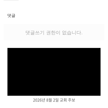
교역자
사역자
댓글
장로
예배 안내
차량 운행
댓글쓰기 권한이 없습니다.
금광동-은행동
수정구
상대원3동,하대원
목현동
태전동
곤지암,광주
분당,도촌동
Views
동판교,야탑
오시는 길
2026년 8월 2일 교회 주보