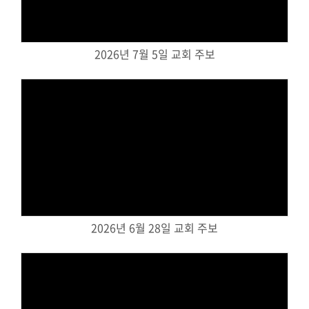
교회주보
교회 앨범
2026년 7월 5일 교회 주보
행사 사진
입성식 사진
새가족 사진
교우 가정 심방
공지사항
행정양식
Views
2026년 6월 28일 교회 주보