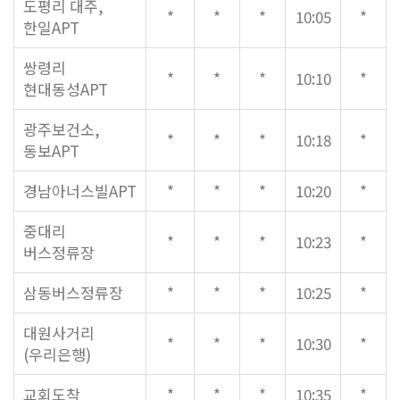
말씀과 찬양
도평리 대주,
*
*
*
10:05
*
한일APT
주일설교
쌍령리
*
*
*
10:10
*
현대동성APT
Hiel Worship
광주보건소,
*
*
*
10:18
*
동보APT
교육과 훈련
경남아너스빌APT
*
*
*
10:20
*
교회학교
중대리
*
*
*
10:23
*
영아부
버스정류장
유치부
삼동버스정류장
*
*
*
10:25
*
유년부
초등부
대원사거리
*
*
*
10:30
*
청소년부
(우리은행)
대원 어와나 클럽
교회도착
*
*
*
10:35
*
청년부