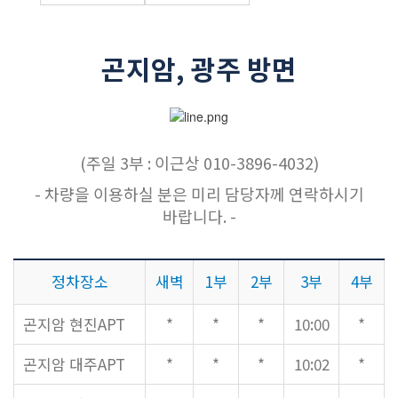
교역자
사역자
곤지암, 광주 방면
장로
예배 안내
차량 운행
금광동-은행동
수정구
(주일 3부 : 이근상 010-3896-4032)
상대원3동,하대원
- 차량을 이용하실 분은 미리 담당자께 연락하시기
목현동
바랍니다. -
태전동
곤지암,광주
정차장소
새벽
1부
2부
3부
4부
분당,도촌동
동판교,야탑
곤지암 현진APT
*
*
*
10:00
*
오시는 길
곤지암 대주APT
*
*
*
10:02
*