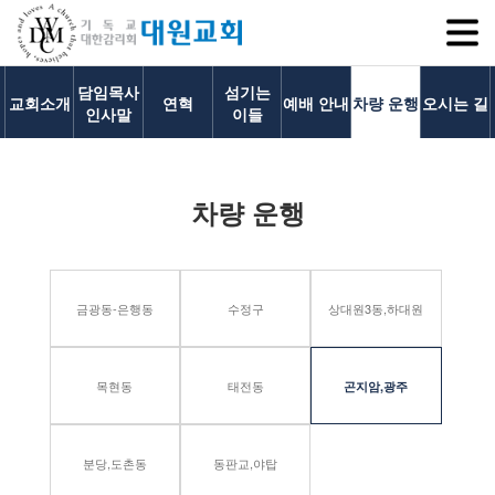
SITEM
담임목사
섬기는
교회소개
연혁
예배 안내
차량 운행
오시는 길
인사말
이들
교회소개
차량 운행
교회소개
담임목사 인사말
연혁
금광동-은행동
수정구
상대원3동,하대원
1971~1996
2000~2009
2010~2019
목현동
태전동
곤지암,광주
2020~2023
섬기는 이들
분당,도촌동
동판교,야탑
담임목사