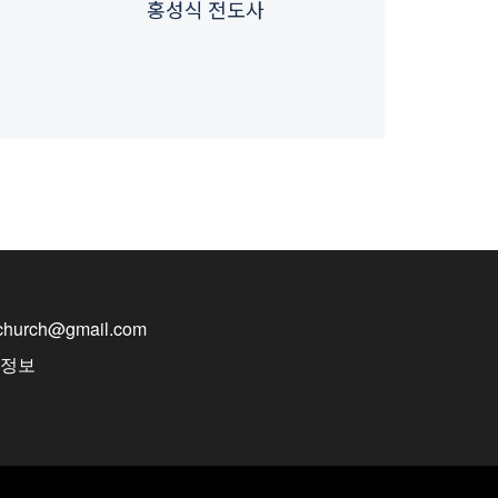
홍성식 전도사
nchurch@gmail.com
반정보