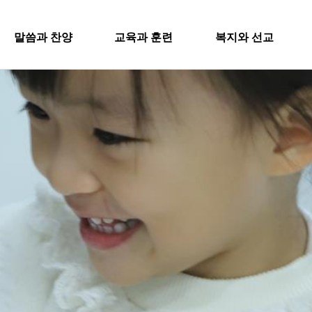
SITEMA
말씀과 찬양
교육과 훈련
복지와 선교
주일설교
교회학교
굿패밀리 복지재단
교회
과 찬양
교육과 훈련
복지와 
영아부
iel Worship
대원 전도대
교회
유치부
행
스포츠선교회
유년부
입
설교
교회학교
굿패밀리
국내선교
초등부
새
해외선교
Worship
영아부
대원 전
청소년부
교
법인후원금내역
대원 어와나 클럽
유치부
스포츠선
공지
청년부
유년부
행정
국내선교
대원 크리스천 아카데미
초등부
해외선교
청소년부
법인후원
대원 어와나 클럽
청년부
대원 크리스천 아카데미