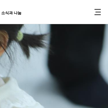
P
소식과 나눔
주보
선교
소식과 나눔
 앨범
사 사진
성식 사진
 복지재단
교회주보
가족 사진
도대
교회 앨범
우 가정 심방
교회
행사 사진
사항
입성식 사진
양식
새가족 사진
교우 가정 심방
금내역
공지사항
행정양식