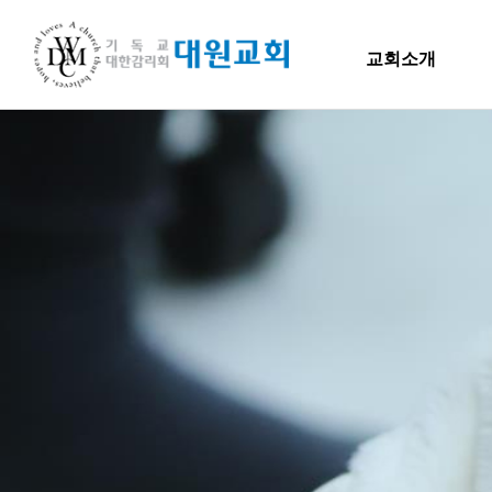
교회소개
교회소개
교회소개
말씀
담임목사 인사말
H
연혁
교회소개
주일
섬기는 이들
담임목사
담임목사 인사말
Hiel 
교역자
연혁
사역자
장로
1971~1996
예배 안내
2000~2009
차량 운행
2010~2019
오시는 길
2020~2023
섬기는 이들
담임목사