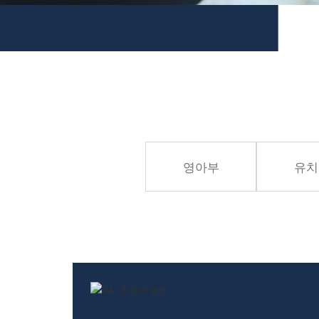
교역자
사역자
장로
예배 안내
차량 운행
금광동-은행동
수정구
상대원3동,하대원
영아부
유치
목현동
태전동
곤지암,광주
분당,도촌동
동판교,야탑
오시는 길