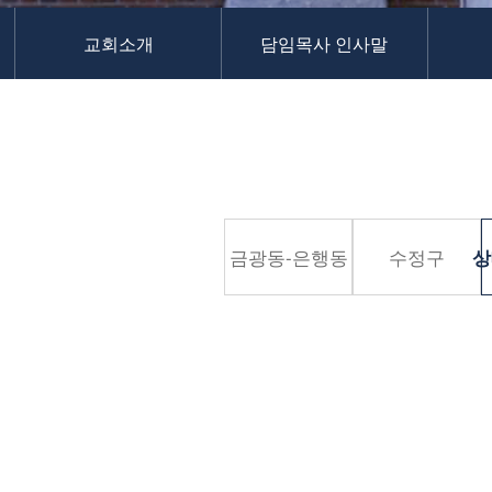
교역자
교회소개
담임목사 인사말
사역자
장로
예배 안내
차량 운행
금광동-은행동
수정구
상대원3동,하대원
금광동-은행동
수정구
상
목현동
태전동
곤지암,광주
분당,도촌동
동판교,야탑
오시는 길