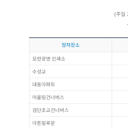
(주일 2
정차장소
모란광명 인쇄소
수성교
대동아파트
어울림건너버스
검단초교건너버스
아튼빌후문