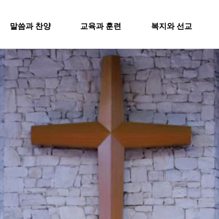
SITEMA
말씀과 찬양
교육과 훈련
복지와 선교
주일설교
교회학교
굿패밀리 복지재단
교회
과 찬양
교육과 훈련
복지와 
영아부
iel Worship
대원 전도대
교회
유치부
행
스포츠선교회
유년부
입
설교
교회학교
굿패밀리
국내선교
초등부
새
해외선교
Worship
영아부
대원 전
청소년부
교
법인후원금내역
대원 어와나 클럽
유치부
스포츠선
공지
청년부
유년부
행정
국내선교
대원 크리스천 아카데미
초등부
해외선교
청소년부
법인후원
대원 어와나 클럽
청년부
대원 크리스천 아카데미