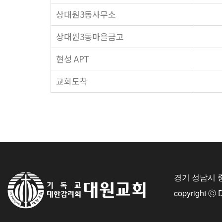
상대원3동사무소
상대원3동마을금고
현성 APT
교회도착
경기 성남시 
copyright ⓒ