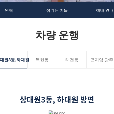
연혁
섬기는 이들
예배 안내
차량 운행
목현동
태전동
곤지암,광주
대원3동,하대원
상대원3동, 하대원 방면