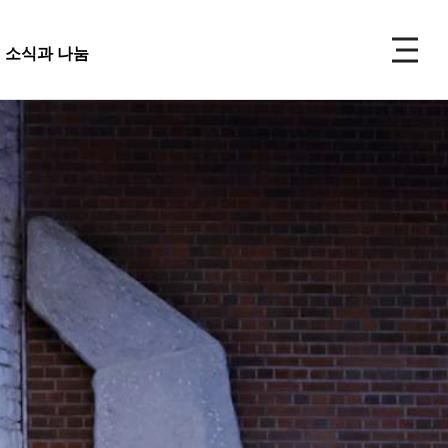
P
소식과 나눔
주보
선교
소식과 나눔
 앨범
사 사진
성식 사진
 복지재단
교회주보
가족 사진
도대
교회 앨범
우 가정 심방
교회
행사 사진
사항
입성식 사진
양식
새가족 사진
교우 가정 심방
금내역
공지사항
행정양식