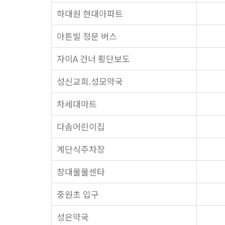
하대원 현대아파트
아튼빌 정문 버스
자이A 건너 횡단보도
성신교회.성모약국
차세대마트
다솜어린이집
계단식주차장
창대물물센타
중원초 입구
성은약국