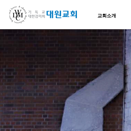
교회소개
교회소개
교회소개
말씀
담임목사 인사말
H
연혁
교회소개
주일
섬기는 이들
담임목사
담임목사 인사말
Hiel 
교역자
연혁
사역자
장로
1971~1996
예배 안내
2000~2009
차량 운행
2010~2019
오시는 길
2020~2023
섬기는 이들
담임목사