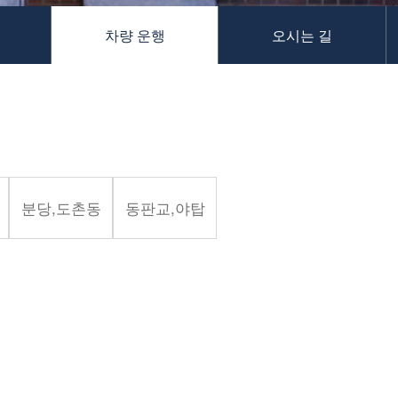
차량 운행
오시는 길
분당,도촌동
동판교,야탑