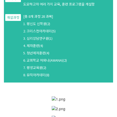
교역자
도모하고자
여러 가지 교육, 훈련 프로그램을 개설함
사역자
[총 8개 과정 28 과목]
장로
개설과정
1. 평신도 신학원(2)
예배 안내
2. 크리스천아카데미(5)
차량 운행
3. 심리상담연구원(1)
금광동-은행동
4. 제자훈련(4)
수정구
5. 청년제자훈련(4)
상대원3동,하대원
6. 교회학교 어와나(AWANA)(2)
목현동
7. 평생교육원(2)
태전동
8. 뮤직아카데미(8)
곤지암,광주
분당,도촌동
동판교,야탑
오시는 길