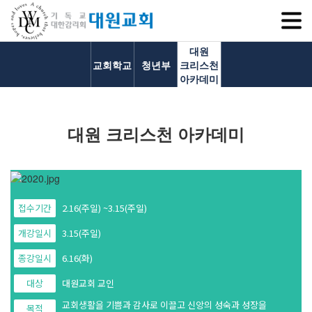
SITEM
대원
교회학교
청년부
크리스천
아카데미
교회소개
대원 크리스천 아카데미
교회소개
담임목사 인사말
연혁
1971~1996
접수기간
2.16(주일) ~3.15(주일)
2000~2009
개강일시
3.15(주일)
2010~2019
종강일시
6.16(화)
2020~2023
섬기는 이들
대상
대원교회 교인
담임목사
교회생활을 기쁨과 감사로 이끌고 신앙의 성숙과 성장을
목적