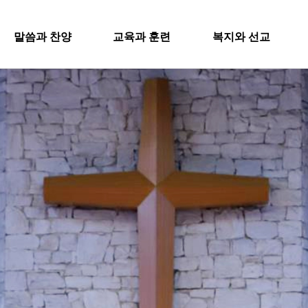
SITEMA
말씀과 찬양
교육과 훈련
복지와 선교
주일설교
교회학교
굿패밀리 복지재단
교회
과 찬양
교육과 훈련
복지와 
영아부
iel Worship
대원 전도대
교회
유치부
행
스포츠선교회
유년부
입
설교
교회학교
굿패밀리
국내선교
초등부
새
해외선교
Worship
영아부
대원 전
청소년부
교
법인후원금내역
대원 어와나 클럽
유치부
스포츠선
공지
청년부
유년부
행정
국내선교
대원 크리스천 아카데미
초등부
해외선교
청소년부
법인후원
대원 어와나 클럽
청년부
대원 크리스천 아카데미