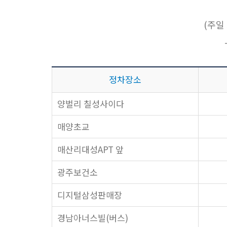
(주일 
정차장소
양벌리 칠성사이다
매양초교
매산리대성APT 앞
광주보건소
디지털삼성판매장
경남아너스빌(버스)