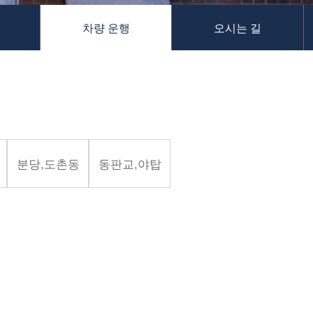
차량 운행
오시는 길
분당,도촌동
동판교,야탑