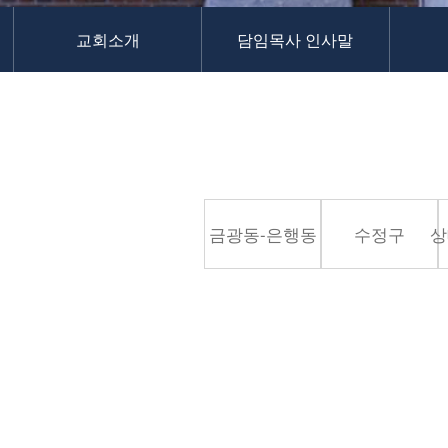
교역자
교회소개
담임목사 인사말
사역자
장로
예배 안내
차량 운행
금광동-은행동
수정구
상대원3동,하대원
금광동-은행동
수정구
상
목현동
태전동
곤지암,광주
분당,도촌동
동판교,야탑
오시는 길