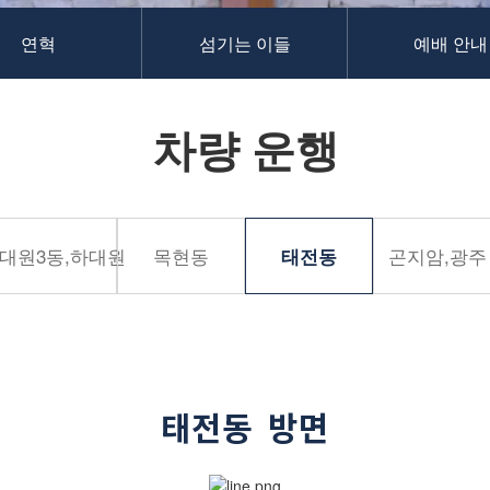
연혁
섬기는 이들
예배 안내
차량 운행
대원3동,하대원
목현동
곤지암,광주
태전동
태전동 방면