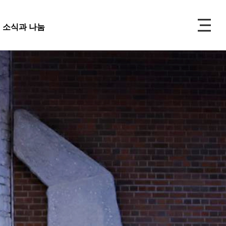
P
소식과 나눔
주보
선교
소식과 나눔
 앨범
사 사진
성식 사진
 복지재단
교회주보
가족 사진
도대
교회 앨범
우 가정 심방
교회
행사 사진
사항
입성식 사진
양식
새가족 사진
교우 가정 심방
금내역
공지사항
행정양식