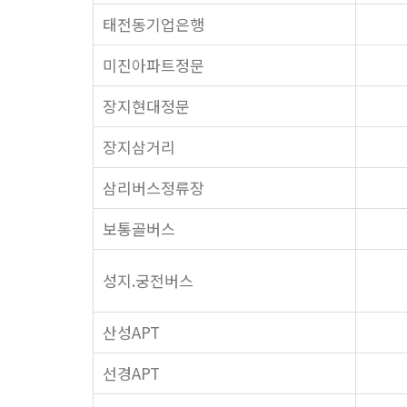
태전동기업은행
미진아파트정문
장지현대정문
장지삼거리
삼리버스정류장
보통골버스
성지.궁전버스
산성APT
선경APT