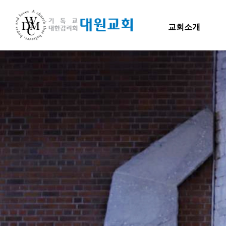
교회소개
교회소개
교회소개
말씀
담임목사 인사말
H
연혁
교회소개
주일
섬기는 이들
담임목사
담임목사 인사말
Hiel 
교역자
연혁
사역자
장로
1971~1996
예배 안내
2000~2009
차량 운행
2010~2019
오시는 길
2020~2023
섬기는 이들
담임목사