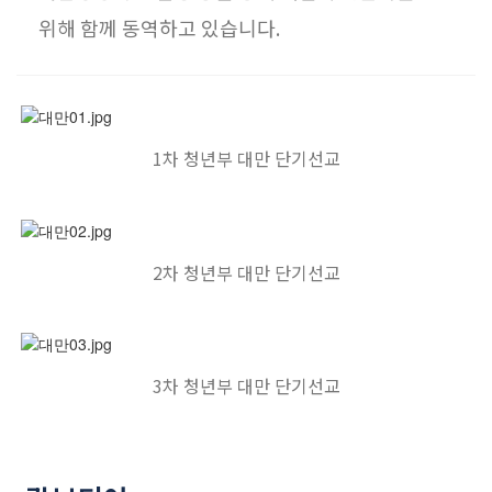
말씀과 찬양
위해 함께 동역하고 있습니다.
주일설교
Hiel Worship
1차 청년부 대만 단기선교
교육과 훈련
2차 청년부 대만 단기선교
교회학교
영아부
유치부
유년부
3차 청년부 대만 단기선교
초등부
청소년부
대원 어와나 클럽
청년부