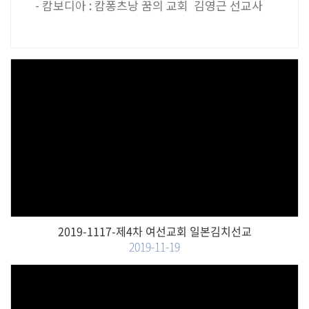
- 캄보디아 : 캄퐁츠낭 꿈의 교회 김영근 선교사
Views
2019-1117-제4차 여선교회 일본김치선교
2019-11-19