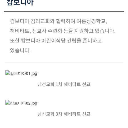
캄보디아
대원 크리스천 아카데미
캄보디아 감리교회와 협력하여 여름성경학교,
해비타트, 선교사 수련회 등을 지원하고 있습니다.
복지와 선교
또한 캄보디아 어린이식당 건립을 준비하고
있습니다.
굿패밀리 복지재단
대원 전도대
스포츠선교회
국내선교
해외선교
남선교회 1차 해비타트 선교
법인후원금내역
남선교회 3차 해비타트 선교
소식과 나눔