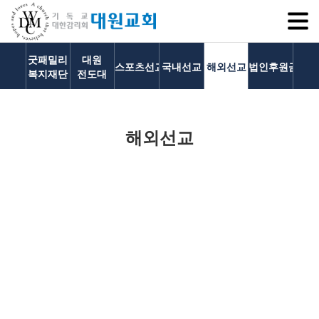
SITEM
굿패밀리
대원
스포츠선교회
국내선교
해외선교
법인후원금내역
복지재단
전도대
교회소개
해외선교
교회소개
담임목사 인사말
연혁
1971~1996
2000~2009
2010~2019
대원교회는 하나님 나라의 확장을 위하여
2020~2023
섬기는 이들
세계 열방에 있는 선교사들을 물질과 기도로
담임목사