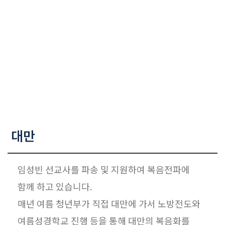
교역자
후원하며 동역이 필요한 곳에 직접 찾아가
사역자
선교사역에 동참하고 있습니다.
장로
예배 안내
차량 운행
금광동-은행동
수정구
상대원3동,하대원
목현동
대만
태전동
곤지암,광주
분당,도촌동
임성빈 선교사를 파송 및 지원하여 복음전파에
동판교,야탑
함께 하고 있습니다.
오시는 길
매년 여름 청년부가 직접 대만에 가서 노방전도와
여름성경학교 진행 등을 통해 대만의 복음화를