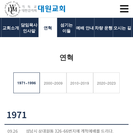
SITEM
담임목사
섬기는
교회소개
연혁
예배 안내
차량 운행
오시는 길
인사말
이들
교회소개
연혁
교회소개
담임목사 인사말
연혁
1971~1996
2000~2009
2010~2019
2020~2023
1971~1996
2000~2009
2010~2019
1971
2020~2023
섬기는 이들
담임목사
09.26
성남시 상대원동 326-66번지에 개척예배를 드리다.