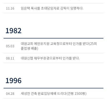
교역자
11.16
임은택 목사를 초대담임자로 감독이 임명하다.
사역자
장로
예배 안내
1982
차량 운행
금광동-은행동
수정구
대원교회 에덴유치원 교육청으로부터 인가를 받다(25회
05.03
졸업생 배출)
상대원3동,하대원
목현동
08.11
대원신협 재무부장관으로부터 인가를 받다.
태전동
곤지암,광주
분당,도촌동
1996
동판교,야탑
오시는 길
04.28
새성전 건축 완료입당예배 드리다(건평 1500평)