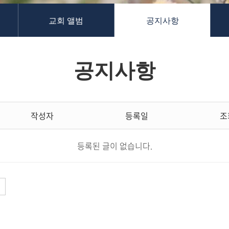
교회 앨범
공지사항
공지사항
작성자
등록일
조
등록된 글이 없습니다.