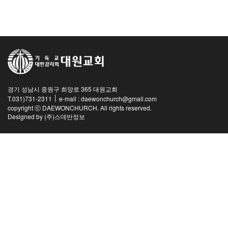
교역자
사역자
장로
예배 안내
차량 운행
금광동-은행동
경기 성남시 중원구 희망로 365 대원교회
수정구
|
T.031)731-2311
e-mail : daewonchurch@gmail.com
상대원3동,하대원
copyright ⓒ DAEWONCHURCH. All rights reserved.
Designed by
(주)스데반정보
목현동
태전동
곤지암,광주
분당,도촌동
동판교,야탑
오시는 길