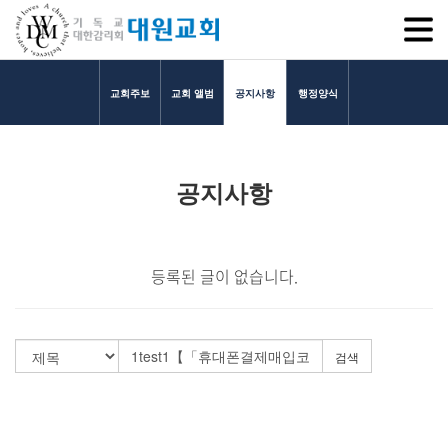
SITEM
교회주보
교회 앨범
공지사항
행정양식
교회소개
공지사항
교회소개
담임목사 인사말
연혁
등록된 글이 없습니다.
1971~1996
2000~2009
2010~2019
검색
2020~2023
섬기는 이들
담임목사