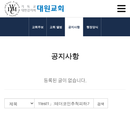
SITEM
교회주보
교회 앨범
공지사항
행정양식
교회소개
공지사항
교회소개
담임목사 인사말
연혁
등록된 글이 없습니다.
1971~1996
2000~2009
2010~2019
검색
2020~2023
섬기는 이들
담임목사