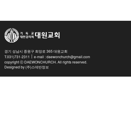
교역자
사역자
장로
예배 안내
차량 운행
금광동-은행동
경기 성남시 중원구 희망로 365 대원교회
수정구
|
T.031)731-2311
e-mail : daewonchurch@gmail.com
상대원3동,하대원
copyright ⓒ DAEWONCHURCH. All rights reserved.
Designed by
(주)스데반정보
목현동
태전동
곤지암,광주
분당,도촌동
동판교,야탑
오시는 길