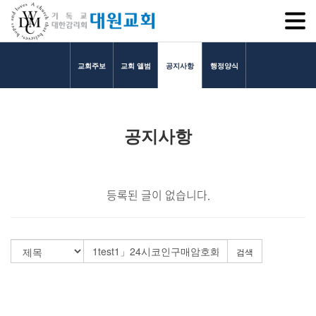
SITEM
교회주보
교회 앨범
공지사항
행정양식
교회소개
공지사항
교회소개
담임목사 인사말
연혁
등록된 글이 없습니다.
1971~1996
2000~2009
2010~2019
검색
2020~2023
섬기는 이들
담임목사