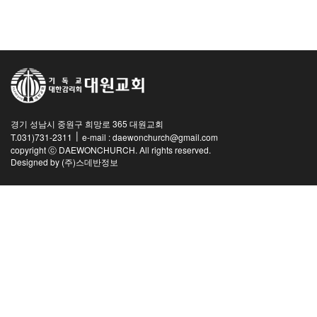
교역자
사역자
장로
예배 안내
차량 운행
금광동-은행동
경기 성남시 중원구 희망로 365 대원교회
수정구
|
T.031)731-2311
e-mail : daewonchurch@gmail.com
상대원3동,하대원
copyright ⓒ DAEWONCHURCH. All rights reserved.
Designed by
(주)스데반정보
목현동
태전동
곤지암,광주
분당,도촌동
동판교,야탑
오시는 길