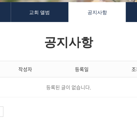
교회 앨범
공지사항
공지사항
작성자
등록일
조
등록된 글이 없습니다.