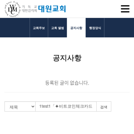
SITEM
교회주보
교회 앨범
공지사항
행정양식
교회소개
공지사항
교회소개
담임목사 인사말
연혁
등록된 글이 없습니다.
1971~1996
2000~2009
2010~2019
검색
2020~2023
섬기는 이들
담임목사