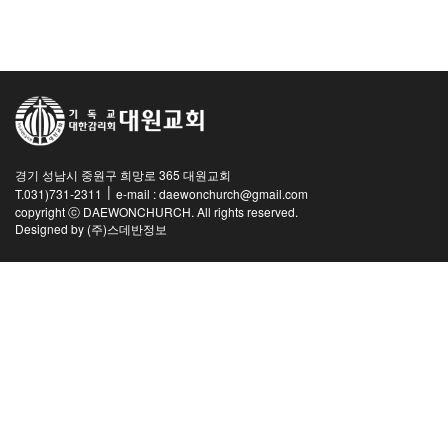
교역자
사역자
장로
예배 안내
차량 운행
금광동-은행동
경기 성남시 중원구 희망로 365 대원교회
수정구
|
T.031)731-2311
e-mail : daewonchurch@gmail.com
상대원3동,하대원
copyright ⓒ DAEWONCHURCH. All rights reserved.
Designed by
(주)스데반정보
목현동
태전동
곤지암,광주
분당,도촌동
동판교,야탑
오시는 길