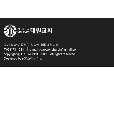
교역자
사역자
장로
예배 안내
차량 운행
금광동-은행동
경기 성남시 중원구 희망로 365 대원교회
수정구
|
T.031)731-2311
e-mail : daewonchurch@gmail.com
상대원3동,하대원
copyright ⓒ DAEWONCHURCH. All rights reserved.
Designed by
(주)스데반정보
목현동
태전동
곤지암,광주
분당,도촌동
동판교,야탑
오시는 길