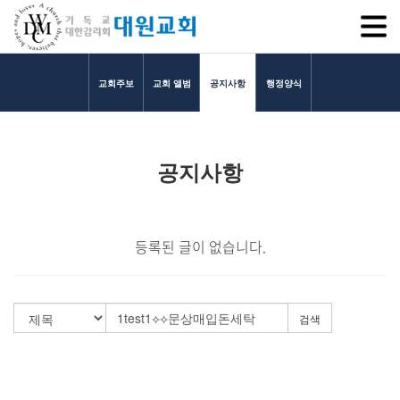
SITEM
교회주보
교회 앨범
공지사항
행정양식
교회소개
공지사항
교회소개
담임목사 인사말
연혁
등록된 글이 없습니다.
1971~1996
2000~2009
2010~2019
검색
2020~2023
섬기는 이들
담임목사