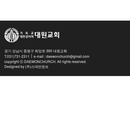
교역자
사역자
장로
예배 안내
차량 운행
금광동-은행동
경기 성남시 중원구 희망로 365 대원교회
수정구
|
T.031)731-2311
e-mail : daewonchurch@gmail.com
상대원3동,하대원
copyright ⓒ DAEWONCHURCH. All rights reserved.
Designed by
(주)스데반정보
목현동
태전동
곤지암,광주
분당,도촌동
동판교,야탑
오시는 길