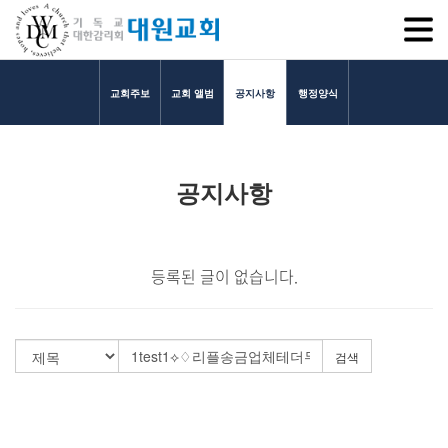
SITEM
교회주보
교회 앨범
공지사항
행정양식
교회소개
공지사항
교회소개
담임목사 인사말
연혁
등록된 글이 없습니다.
1971~1996
2000~2009
2010~2019
검색
2020~2023
섬기는 이들
담임목사