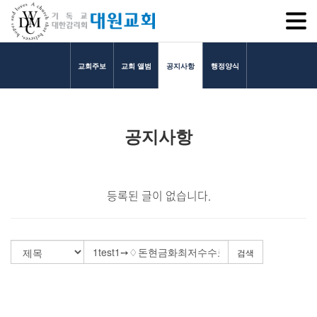
SITEM
교회주보
교회 앨범
공지사항
행정양식
교회소개
공지사항
교회소개
담임목사 인사말
연혁
등록된 글이 없습니다.
1971~1996
2000~2009
2010~2019
검색
2020~2023
섬기는 이들
담임목사