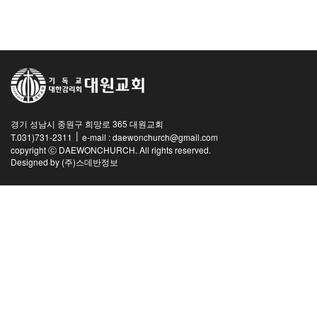
교역자
사역자
장로
예배 안내
차량 운행
금광동-은행동
경기 성남시 중원구 희망로 365 대원교회
수정구
|
T.031)731-2311
e-mail : daewonchurch@gmail.com
상대원3동,하대원
copyright ⓒ DAEWONCHURCH. All rights reserved.
Designed by
(주)스데반정보
목현동
태전동
곤지암,광주
분당,도촌동
동판교,야탑
오시는 길