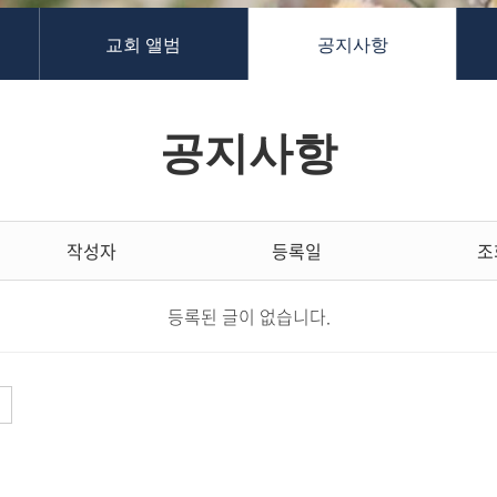
교회 앨범
공지사항
공지사항
작성자
등록일
조
등록된 글이 없습니다.