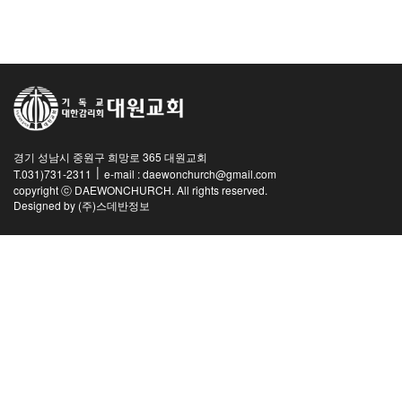
교역자
사역자
장로
예배 안내
차량 운행
금광동-은행동
경기 성남시 중원구 희망로 365 대원교회
수정구
|
T.031)731-2311
e-mail : daewonchurch@gmail.com
상대원3동,하대원
copyright ⓒ DAEWONCHURCH. All rights reserved.
Designed by
(주)스데반정보
목현동
태전동
곤지암,광주
분당,도촌동
동판교,야탑
오시는 길