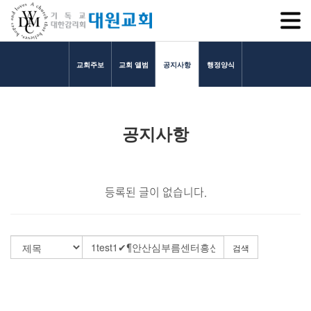
SITEM
교회주보
교회 앨범
공지사항
행정양식
교회소개
공지사항
교회소개
담임목사 인사말
연혁
등록된 글이 없습니다.
1971~1996
2000~2009
2010~2019
검색
2020~2023
섬기는 이들
담임목사