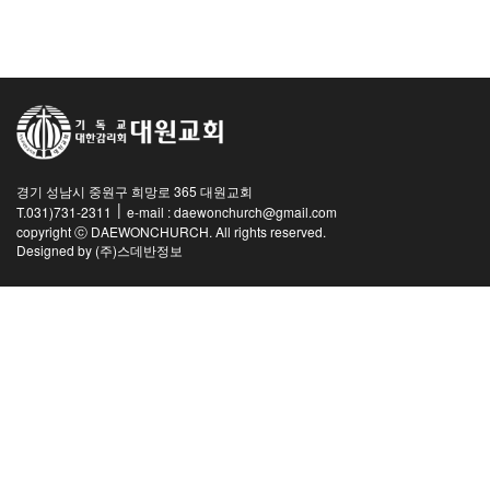
교역자
사역자
장로
예배 안내
차량 운행
금광동-은행동
경기 성남시 중원구 희망로 365 대원교회
수정구
|
T.031)731-2311
e-mail : daewonchurch@gmail.com
상대원3동,하대원
copyright ⓒ DAEWONCHURCH. All rights reserved.
Designed by
(주)스데반정보
목현동
태전동
곤지암,광주
분당,도촌동
동판교,야탑
오시는 길