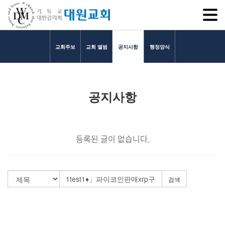
SITEM
교회주보
교회 앨범
공지사항
행정양식
교회소개
공지사항
교회소개
담임목사 인사말
연혁
등록된 글이 없습니다.
1971~1996
2000~2009
2010~2019
검색
2020~2023
섬기는 이들
담임목사