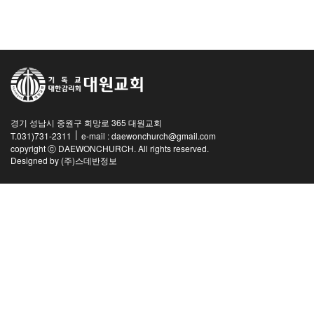
교역자
사역자
장로
예배 안내
차량 운행
금광동-은행동
경기 성남시 중원구 희망로 365 대원교회
수정구
|
T.031)731-2311
e-mail : daewonchurch@gmail.com
상대원3동,하대원
copyright ⓒ DAEWONCHURCH. All rights reserved.
Designed by
(주)스데반정보
목현동
태전동
곤지암,광주
분당,도촌동
동판교,야탑
오시는 길