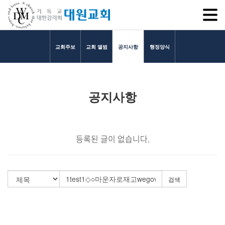
SITEM
교회주보
교회 앨범
공지사항
행정양식
교회소개
공지사항
교회소개
담임목사 인사말
연혁
등록된 글이 없습니다.
1971~1996
2000~2009
2010~2019
검색
2020~2023
섬기는 이들
담임목사