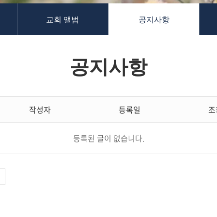
교회 앨범
공지사항
공지사항
작성자
등록일
조
등록된 글이 없습니다.