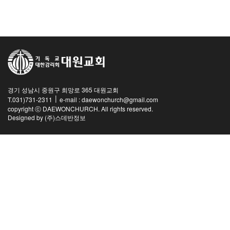
교역자
사역자
장로
예배 안내
차량 운행
금광동-은행동
경기 성남시 중원구 희망로 365 대원교회
수정구
|
T.031)731-2311
e-mail : daewonchurch@gmail.com
상대원3동,하대원
copyright ⓒ DAEWONCHURCH. All rights reserved.
Designed by
(주)스데반정보
목현동
태전동
곤지암,광주
분당,도촌동
동판교,야탑
오시는 길