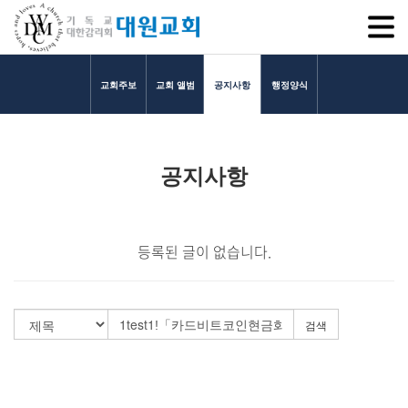
SITEM
교회주보
교회 앨범
공지사항
행정양식
교회소개
공지사항
교회소개
담임목사 인사말
연혁
등록된 글이 없습니다.
1971~1996
2000~2009
2010~2019
검색
2020~2023
섬기는 이들
담임목사