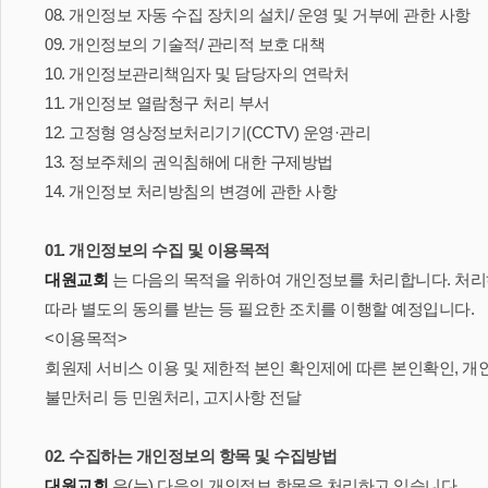
08. 개인정보 자동 수집 장치의 설치/ 운영 및 거부에 관한 사항
교역자
09. 개인정보의 기술적/ 관리적 보호 대책
사역자
10. 개인정보관리책임자 및 담당자의 연락처
장로
11. 개인정보 열람청구 처리 부서
예배 안내
12. 고정형 영상정보처리기기(CCTV) 운영·관리
차량 운행
13. 정보주체의 권익침해에 대한 구제방법
금광동-은행동
14. 개인정보 처리방침의 변경에 관한 사항
수정구
상대원3동,하대원
01. 개인정보의 수집 및 이용목적
목현동
대원교회
는 다음의 목적을 위하여 개인정보를 처리합니다. 처리
태전동
따라 별도의 동의를 받는 등 필요한 조치를 이행할 예정입니다.
곤지암,광주
<이용목적>
분당,도촌동
회원제 서비스 이용 및 제한적 본인 확인제에 따른 본인확인, 개
동판교,야탑
불만처리 등 민원처리, 고지사항 전달
오시는 길
02. 수집하는 개인정보의 항목 및 수집방법
대원교회
은(는) 다음의 개인정보 항목을 처리하고 있습니다.