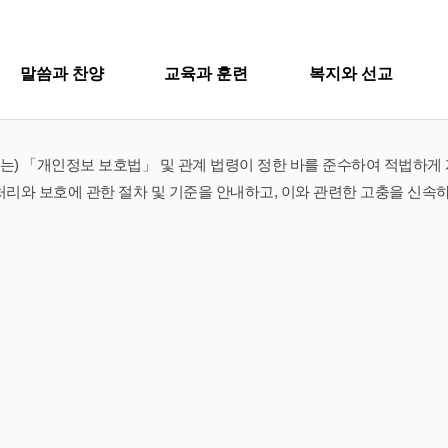
개인정보 처리방침
SITEMA
말씀과 찬양
교육과 훈련
복지와 선교
과 찬양
교육과 훈련
복지와 
주일설교
교회학교
굿패밀리 복지재단
교회
은(는) 「개인정보 보호법」 및 관계 법령이 정한 바를 준수하여 적법하
영아부
iel Worship
대원 전도대
교회
리와 보호에 관한 절차 및 기준을 안내하고, 이와 관련한 고충을 신속하
유치부
행
스포츠선교회
설교
교회학교
굿패밀리
유년부
입
국내선교
초등부
Worship
영아부
대원 전
새
해외선교
청소년부
교
유치부
스포츠선
법인후원금내역
대원 어와나 클럽
공지
유년부
국내선교
청년부
행정
초등부
해외선교
대원 크리스천 아카데미
청소년부
법인후원
대원 어와나 클럽
청년부
대원 크리스천 아카데미