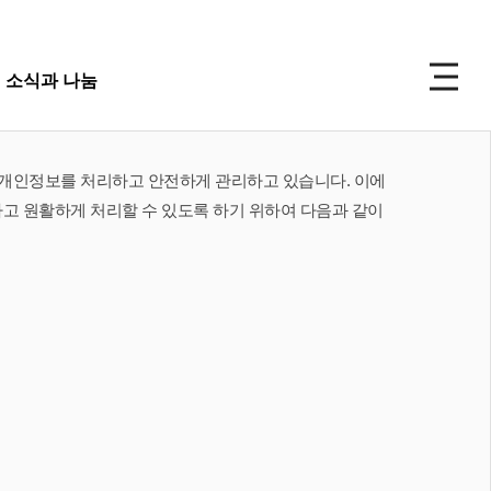
P
소식과 나눔
선교
소식과 나눔
주보
게 개인정보를 처리하고 안전하게 관리하고 있습니다. 이에
 앨범
고 원활하게 처리할 수 있도록 하기 위하여 다음과 같이
사 사진
 복지재단
교회주보
성식 사진
도대
교회 앨범
가족 사진
우 가정 심방
교회
행사 사진
사항
입성식 사진
양식
새가족 사진
교우 가정 심방
금내역
공지사항
행정양식