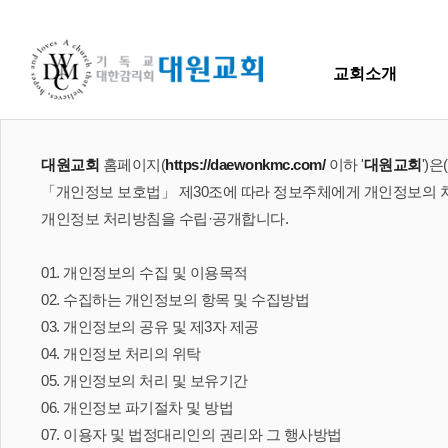
교회소개
교회소개
말씀
교회소개
대원교회
홈페이지(
https://daewonkmc.com/
이하 '
대원교회
')
담임목사 인사말
H
「개인정보 보호법」 제30조에 따라 정보주체에게 개인정보의 처
연혁
교회소개
주일
개인정보 처리방침을 수립·공개합니다.
섬기는 이들
담임목사 인사말
Hiel 
담임목사
교역자
연혁
01. 개인정보의 수집 및 이용목적
사역자
1971~1996
02. 수집하는 개인정보의 항목 및 수집방법
장로
2000~2009
03. 개인정보의 공유 및 제3자 제공
예배 안내
2010~2019
04. 개인정보 처리의 위탁
차량 운행
2020~2023
05. 개인정보의 처리 및 보유기간
오시는 길
섬기는 이들
06. 개인정보 파기절차 및 방법
07. 이용자 및 법정대리인의 권리와 그 행사방법
담임목사